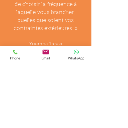
de choisir la fréquence à
laquelle vous brancher,
quelles que soient vos
contraintes extérieures. »
Youmna Tarazi
Phone
Email
WhatsApp
Contact
Les Ondes Voyageuses
Accompagnement énergétique
et émotionnel sur rdv